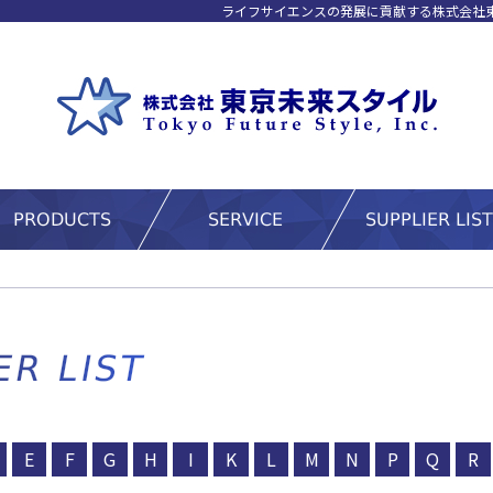
ライフサイエンスの発展に貢献する株式会社
E
F
G
H
I
K
L
M
N
P
Q
R