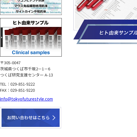
弊社は誠に勝
ご不便をお
BioX
2025/11/10
対象：全商品
日本シノ
2025/11/04
〒305-0047
対象商品：組
茨城県つくば市千現2－1－6
つくば研究支援センター A-13
日本シノ
2025/10/17
TEL：029-851-9222
FAX：029-851-9220
info@tokyofuturestyle.com
Seek
2025/10/17
★
夏季休
2025/08/06
弊社は誠に勝