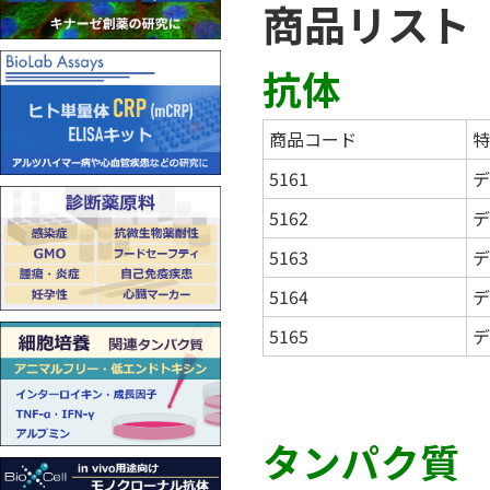
商品リスト
抗体
商品コード
特
5161
デ
5162
デ
5163
デ
5164
デ
5165
デ
タンパク質