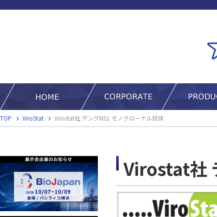
TOP
ViroStat
Virostat社 デングNS1 モノクローナル抗体
Virosta