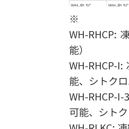
WH-RLSC
WH-RLSC
※
WH-RLSC
WH-RLSC
WH-RLSC
WH-RLSC
WH-RHCP:
WH-RLKC
WH-RLKC
能）
WH-RLKC
WH-RLKC
WH-RLKC
WH-RLKC
WH-RHCP-
WH-RLKC
WH-RLKC
能、シトクロム
WH-RHCP-
可能、シトクロ
WH-RLKC: