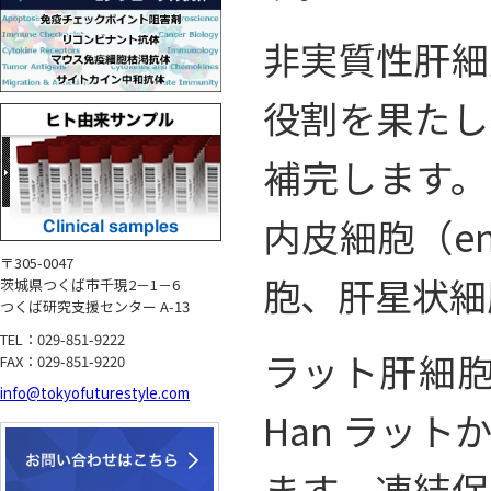
非実質性肝細
役割を果たし
補完します。N
内皮細胞（end
〒305-0047
胞、肝星状細
茨城県つくば市千現2－1－6
つくば研究支援センター A-13
TEL：029-851-9222
ラット肝細胞
FAX：029-851-9220
info@tokyofuturestyle.com
Han ラッ
ます。凍結保