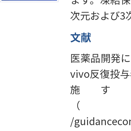
次元および3
文献
医薬品開発に
vivo反復
施す
（https:
/guidanceco