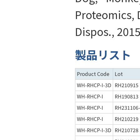
Proteomics, 
Dispos., 201
製品リスト
Product Code
Lot
WH-RHCP-I-3D
RH210915
WH-RHCP-I
RH190813
WH-RHCP-I
RH231106
WH-RHCP-I
RH210219
WH-RHCP-I-3D
RH210728