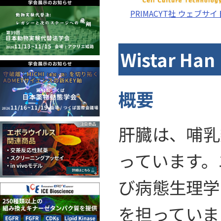
PRIMACYT社 ウェブサイ
Wistar 
概要
肝臓は、哺乳
っています。
び病態生理学
を担っていま