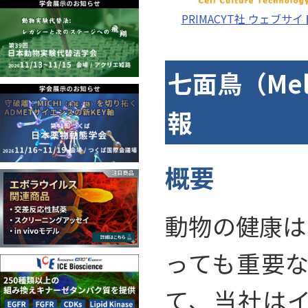
PRIMACYT社 ウェブサイ
七面鳥（Mel
報
概要
動物の健康は
っても重要
て、当社は