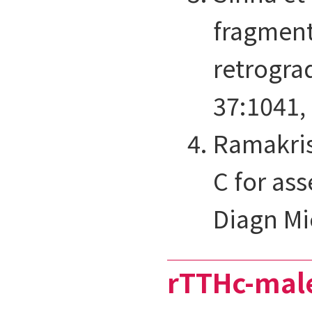
fragment
retrogra
37:1041,
Ramakris
C for as
Diagn Mic
rTTHc-mal