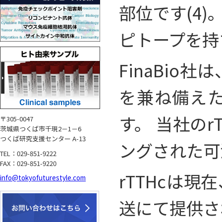
部位です(4)
ピトープを持
FinaBi
を兼ね備えたリ
す。 当社の
〒305-0047
茨城県つくば市千現2－1－6
つくば研究支援センター A-13
ングされた可
TEL：029-851-9222
FAX：029-851-9220
rTTHcは
info@tokyofuturestyle.com
送にて提供さ