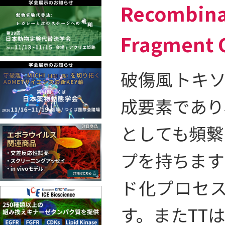
Recombina
Fragment C
破傷風トキソイド
成要素であり
としても頻繫
プを持ちます
ド化プロセ
す。またTT