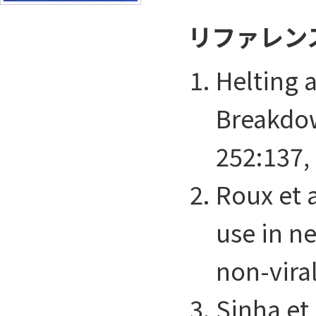
リファレン
Helting a
Breakdow
252:137,
Roux et a
use in ne
non-viral
Sinha et 