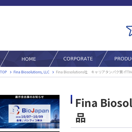
TOP
Fina Biosolutions, LLC
Fina Biosolutions社 キャリアタンパク質 rT
Fina Bi
品