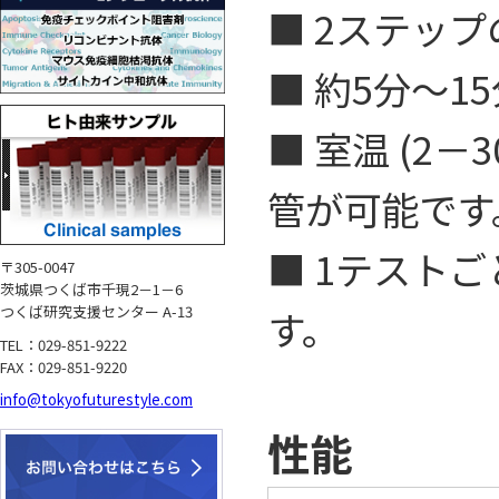
■ 2ステッ
■ 約5分～
■ 室温 (2
管が可能です
■ 1テスト
〒305-0047
茨城県つくば市千現2－1－6
つくば研究支援センター A-13
す。
TEL：029-851-9222
FAX：029-851-9220
info@tokyofuturestyle.com
性能