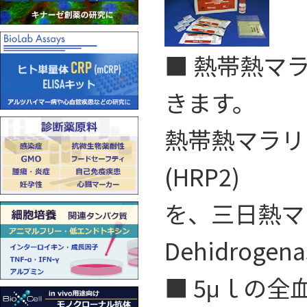
■ 熱帯熱マラ
きます。
熱帯熱マラリア (P
(HRP2)
を、三日熱マラリ
Dehidroge
■ 5μｌの