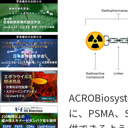
ACROBio
に、PSMA、