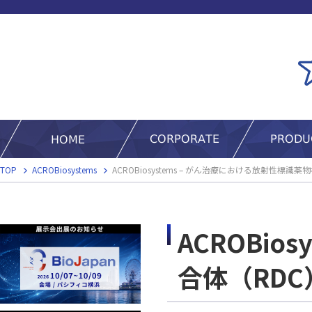
TOP
ACROBiosystems
ACROBiosystems – がん治療における放射性標
ACROBi
合体（RD